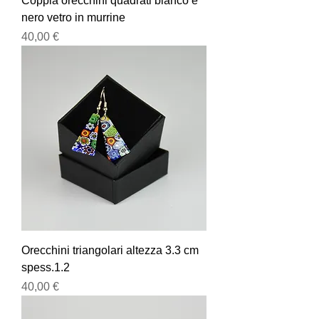
Coppia orecchini quadrati bianco e
nero vetro in murrine
Prezzo
40,00 €
Orecchini triangolari altezza 3.3 cm
spess.1.2
Prezzo
40,00 €