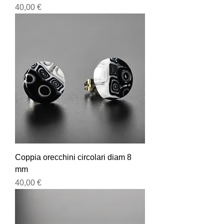
Prezzo
40,00 €
Coppia orecchini circolari diam 8
mm
Prezzo
40,00 €