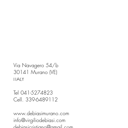
Via Navagero 54/b
30141 Murano (VE)
ITALY
Tel 041-5274823
Cell. 339-6489112
www.debiasimurano.com
info@virgiliodebiasi.com
debiasicristiano@gmail.com