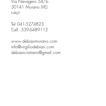
Via Navagero 54/b
30141 Murano (VE)
ITALY
Tel 041-5274823
Cell. 339-6489112
www.debiasimurano.com
info@virgiliodebiasi.com
debiasicristiano@gmail.com